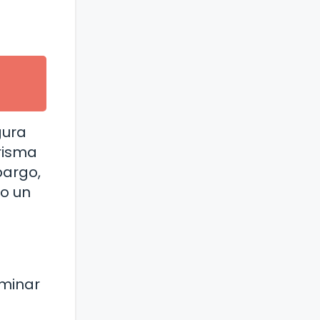
gura
arisma
bargo,
do un
rminar