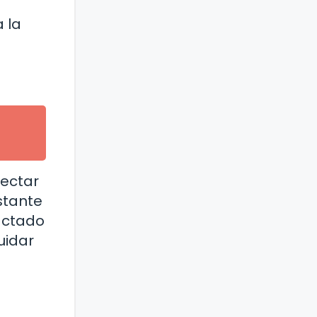
 la
fectar
stante
pactado
uidar