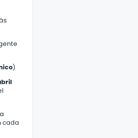
rás
igente
nico
)
bril
el
 a
n cada