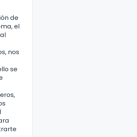
ión de
oma, el
al
os, nos
llo se
e
eros,
os
l
ara
trarte