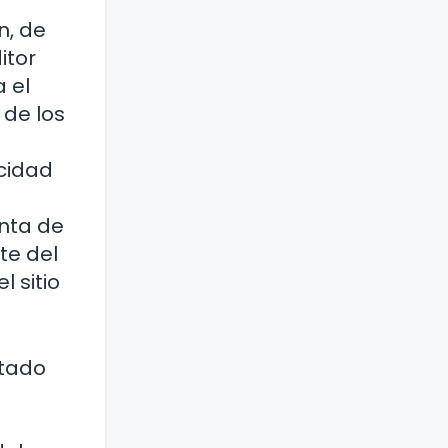
n, de
itor
 el
 de los
icidad
enta de
te del
l sitio
stado