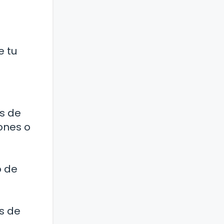
e tu
és de
iones o
o de
s de