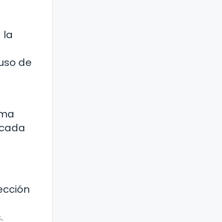
 la
 uso de
rma
 cada
ección
.