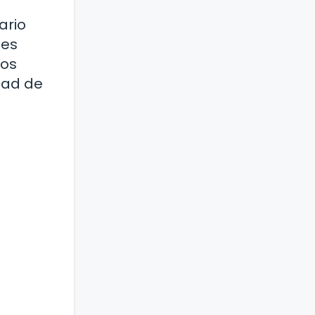
ario
ies
los
dad de