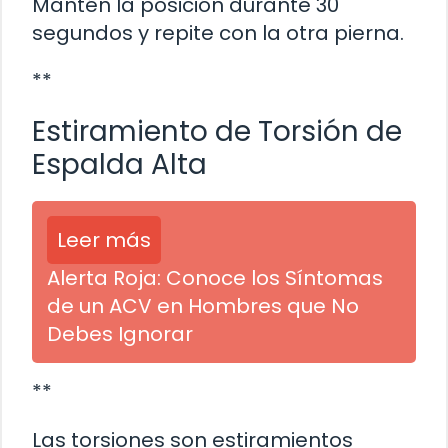
Mantén la posición durante 30
segundos y repite con la otra pierna.
**
Estiramiento de Torsión de
Espalda Alta
Leer más
Alerta Roja: Conoce los Síntomas
de un ACV en Hombres que No
Debes Ignorar
**
Las torsiones son estiramientos