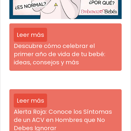
Leer más
Descubre cómo celebrar el
primer año de vida de tu bebé:
ideas, consejos y más
Leer más
Alerta Roja: Conoce los Síntomas
de un ACV en Hombres que No
Debes Ignorar