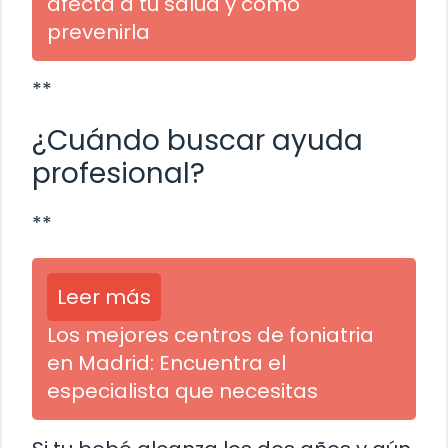
afecta a tu salud y cómo
prevenirla
**
¿Cuándo buscar ayuda
profesional?
**
Leer más
Los mejores centros de foniatria
en Madrid: Encuentra el
especialista que necesitas