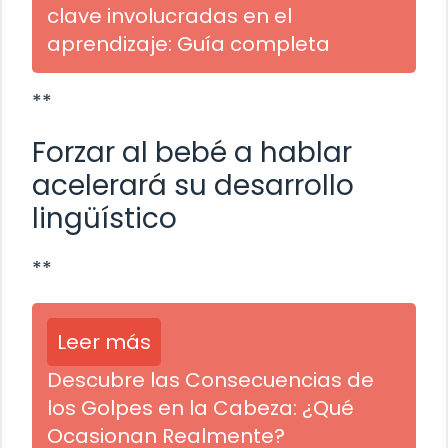
clave involucradas en el
aprendizaje: Guía completa
**
Forzar al bebé a hablar
acelerará su desarrollo
lingüístico
**
Leer más
Descubre las Consecuencias de
los Golpes en la Cabeza: ¿Qué
Ocasionan Realmente?