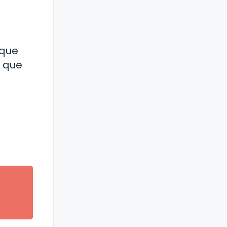
 que
e que