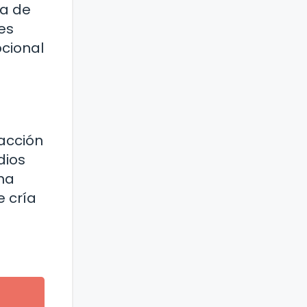
ta de
es
ocional
racción
dios
una
e cría