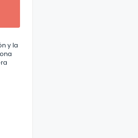
n y la
sona
era