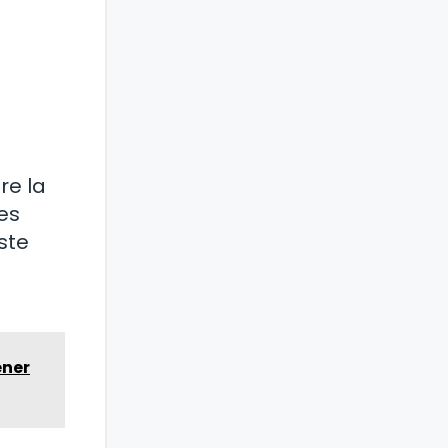
re la
es
ste
ener