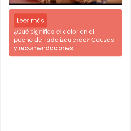
Leer más
¿Qué significa el dolor en el
pecho del lado izquierdo? Causas
y recomendaciones