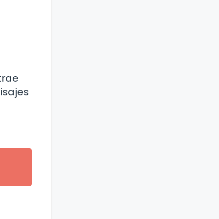
trae
isajes