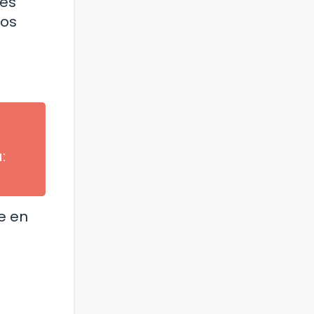
res
nos
:
e en