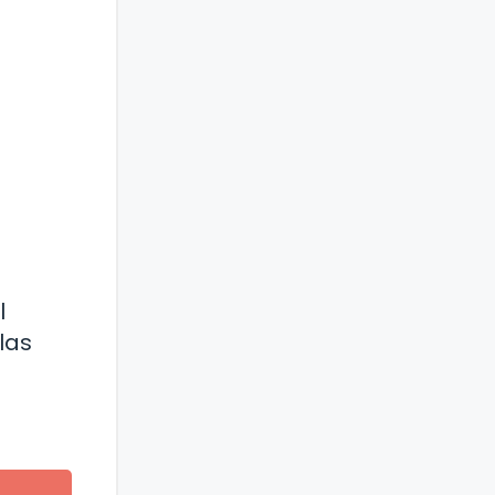
l
las