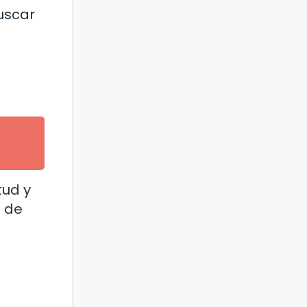
uscar
tud y
n de