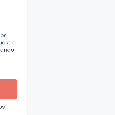
sos
nuestro
cuando
os