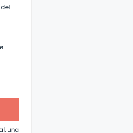
 del
de
al, una