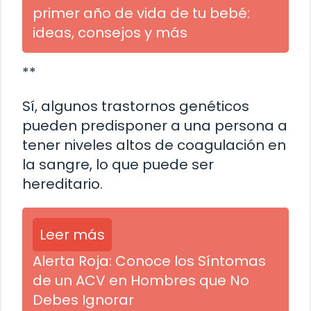
primer año de vida de tu bebé:
ideas, consejos y más
**
Sí, algunos trastornos genéticos
pueden predisponer a una persona a
tener niveles altos de coagulación en
la sangre, lo que puede ser
hereditario.
Leer más
Alerta Roja: Conoce los Síntomas
de un ACV en Hombres que No
Debes Ignorar