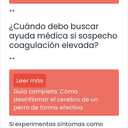
**
¿Cuándo debo buscar
ayuda médica si sospecho
coagulación elevada?
**
Leer más
Guía completa: Cómo
desinflamar el cerebro de un
perro de forma efectiva
Si experimentas síntomas como