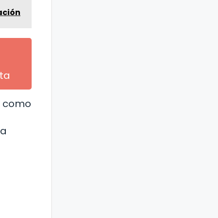
ación
nta
ue como
ra