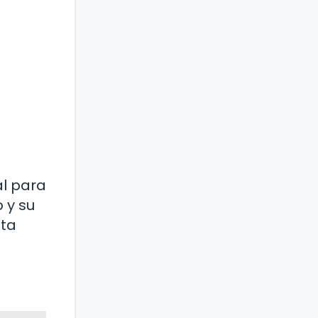
al para
 y su
nta