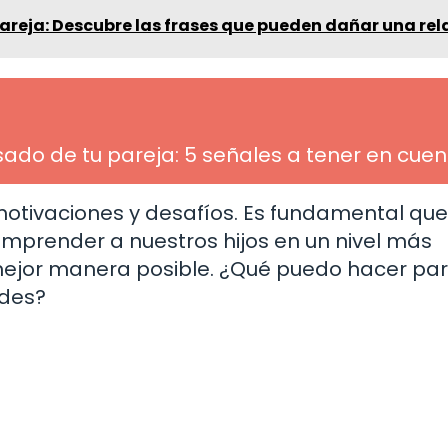
areja: Descubre las frases que pueden dañar una rel
ado de tu pareja: 5 señales a tener en cue
 motivaciones y desafíos. Es fundamental q
prender a nuestros hijos en un nivel más
mejor manera posible. ¿Qué puedo hacer pa
ades?