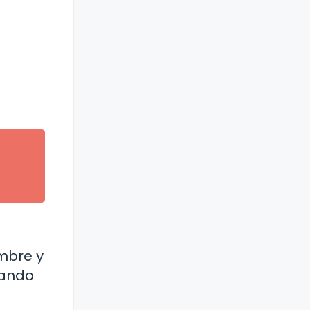
umbre y
sando