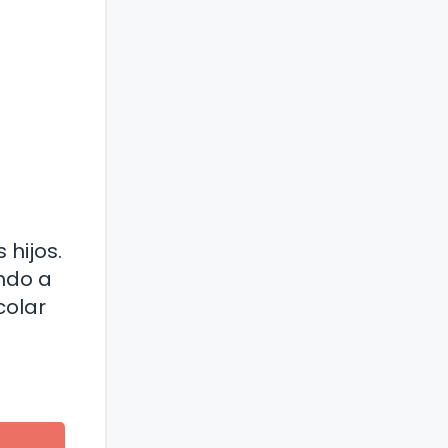
 hijos.
ndo a
colar