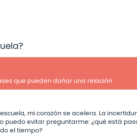
cuela?
rases que pueden dañar una relación
escuela, mi corazón se acelera. La incertid
no puedo evitar preguntarme: ¿qué está pa
odo el tiempo?