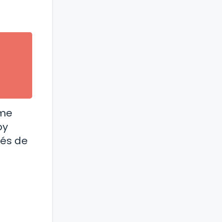
 me
oy
vés de