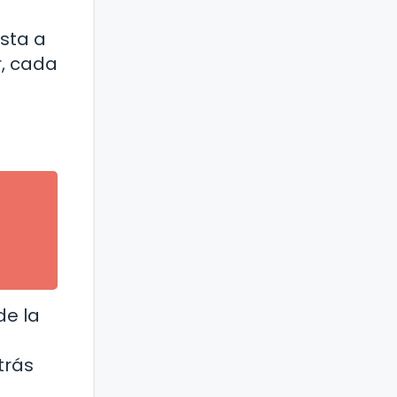
ista a
r, cada
de la
trás