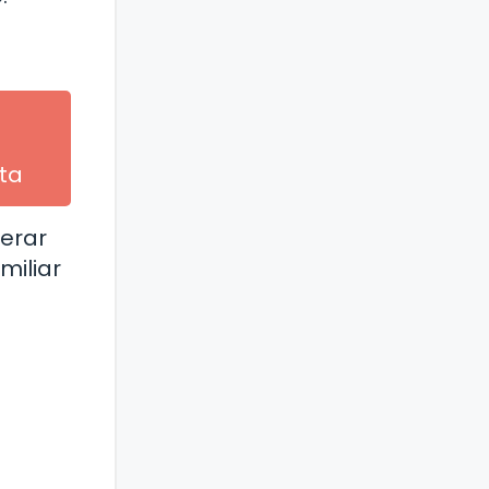
nta
derar
miliar