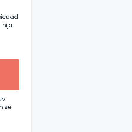
siedad
 hija
as
n se