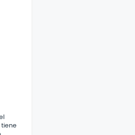
el
 tiene
.