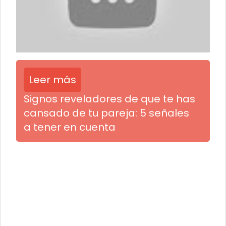
Leer más
Signos reveladores de que te has
cansado de tu pareja: 5 señales
a tener en cuenta