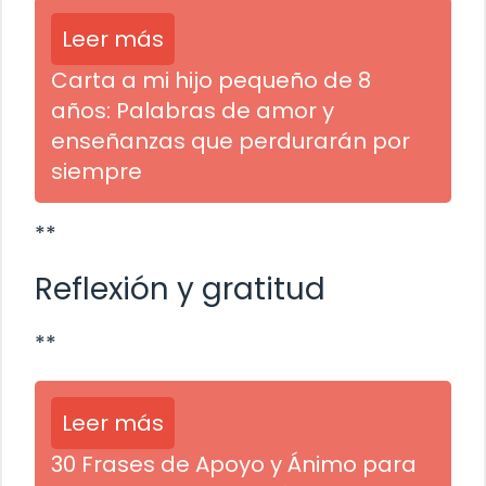
Leer más
Carta a mi hijo pequeño de 8
años: Palabras de amor y
enseñanzas que perdurarán por
siempre
**
Reflexión y gratitud
**
Leer más
30 Frases de Apoyo y Ánimo para