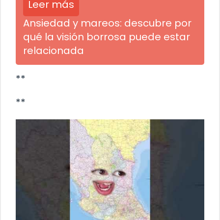
Leer más
Ansiedad y mareos: descubre por
qué la visión borrosa puede estar
relacionada
**
**