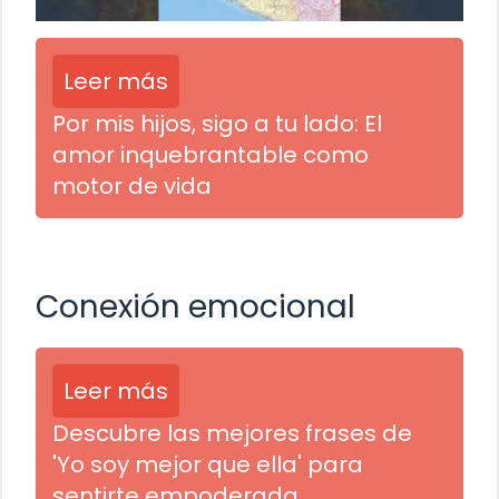
Leer más
Por mis hijos, sigo a tu lado: El
amor inquebrantable como
motor de vida
Conexión emocional
Leer más
Descubre las mejores frases de
'Yo soy mejor que ella' para
sentirte empoderada