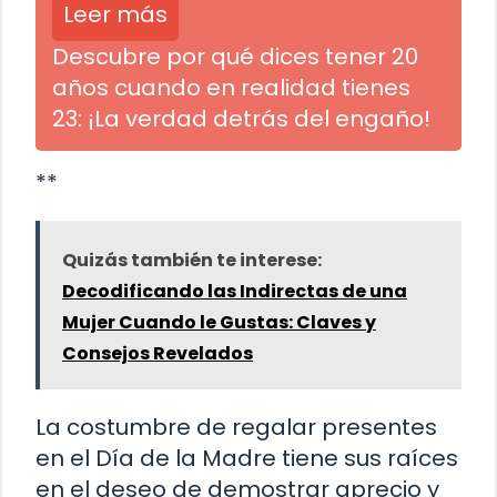
Leer más
Descubre por qué dices tener 20
años cuando en realidad tienes
23: ¡La verdad detrás del engaño!
**
Quizás también te interese:
Decodificando las Indirectas de una
Mujer Cuando le Gustas: Claves y
Consejos Revelados
La costumbre de regalar presentes
en el Día de la Madre tiene sus raíces
en el deseo de demostrar aprecio y