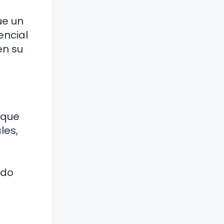
ue un
encial
en su
 que
les,
ndo