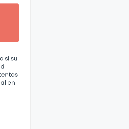
 si su
ud
tentos
al en