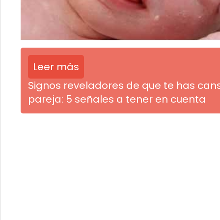
Leer más
Signos reveladores de que te has can
pareja: 5 señales a tener en cuenta