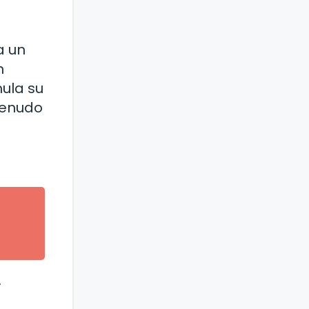
a un
n
mula su
menudo
.