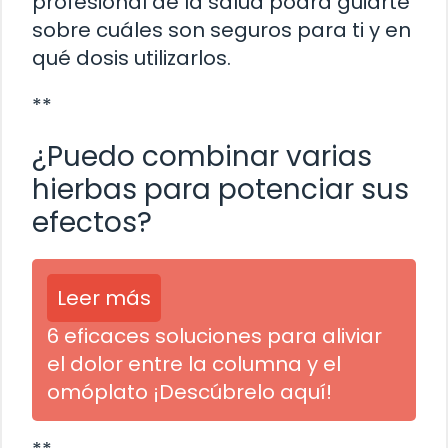
profesional de la salud podrá guiarte
sobre cuáles son seguros para ti y en
qué dosis utilizarlos.
**
¿Puedo combinar varias
hierbas para potenciar sus
efectos?
Leer más
6 eficaces soluciones para aliviar
el dolor entre la columna y el
omóplato ¡Descúbrelo aquí!