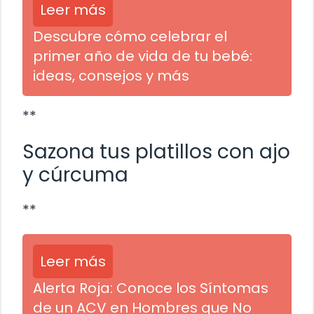
Leer más
Descubre cómo celebrar el
primer año de vida de tu bebé:
ideas, consejos y más
**
Sazona tus platillos con ajo
y cúrcuma
**
Leer más
Alerta Roja: Conoce los Síntomas
de un ACV en Hombres que No