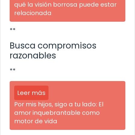
qué la visión borrosa puede estar
relacionada
**
Busca compromisos
razonables
**
Leer más
Por mis hijos, sigo a tu lado: El
amor inquebrantable como
motor de vida