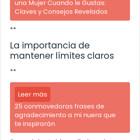
una Mujer Cuando le Gustas:
Claves y Consejos Revelados
**
La importancia de
mantener límites claros
**
Leer más
25 conmovedoras frases de
agradecimiento a mi nuera que
te inspirarán