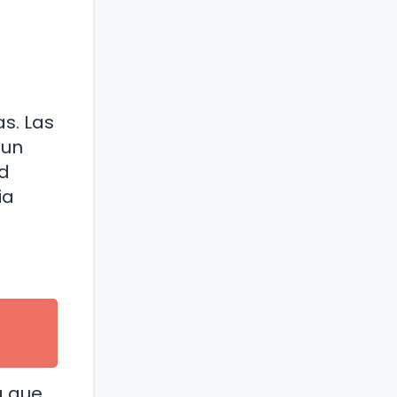
s. Las
 un
ad
ia
a que