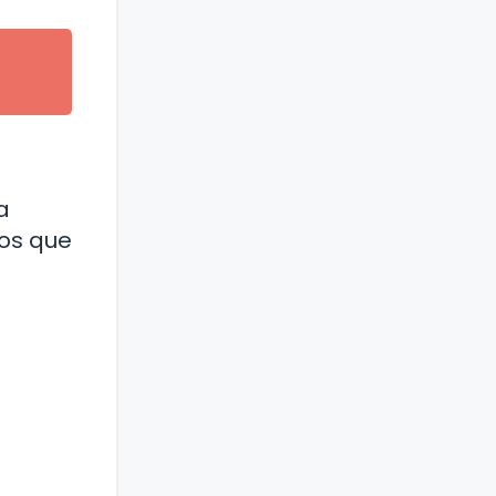
a
tos que