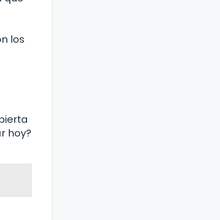
n los
pierta
ar hoy?