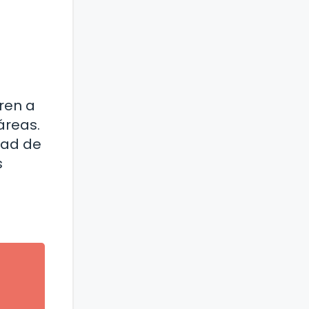
ren a
áreas.
dad de
s