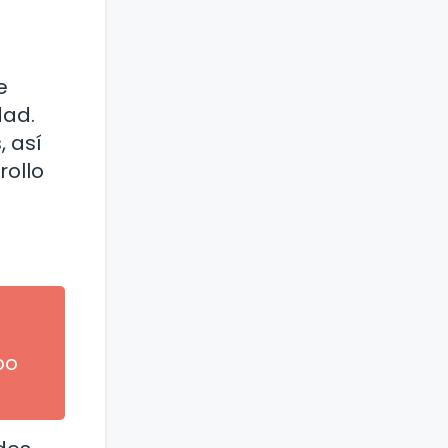
e
dad.
 así
rollo
po