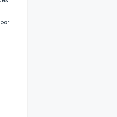
des
 por