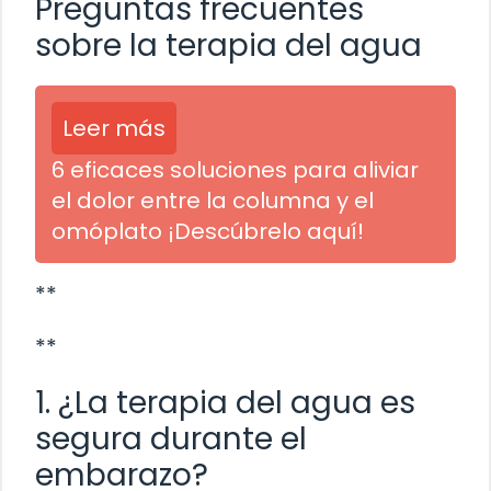
Preguntas frecuentes
sobre la terapia del agua
Leer más
6 eficaces soluciones para aliviar
el dolor entre la columna y el
omóplato ¡Descúbrelo aquí!
**
**
1. ¿La terapia del agua es
segura durante el
embarazo?