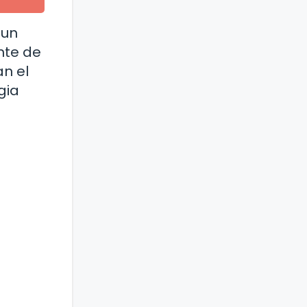
 un
nte de
an el
gia