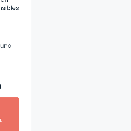
nsibles
 uno
n
n
: