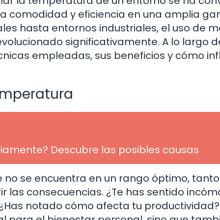
olar la temperatura de un entorno se ha con
 la comodidad y eficiencia en una amplia g
les hasta entornos industriales, el uso de 
volucionado significativamente. A lo largo d
écnicas empleadas, sus beneficios y cómo inf
emperatura
ariamente? Descubre las posibles causas
no se encuentra en un rango óptimo, tanto
ir las consecuencias. ¿Te has sentido incó
 ¿Has notado cómo afecta tu productividad?
al para el bienestar personal, sino que tamb