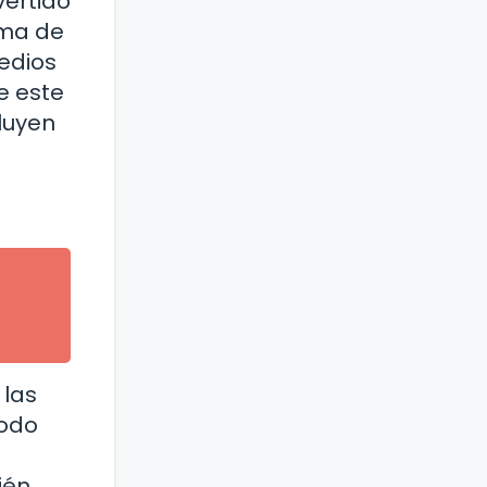
vertido
ama de
medios
e este
luyen
 las
modo
ién