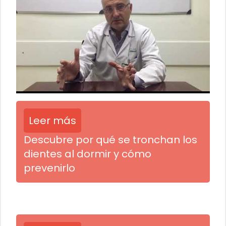
Leer más
Descubre por qué se tronchan los
dientes al dormir y cómo
prevenirlo