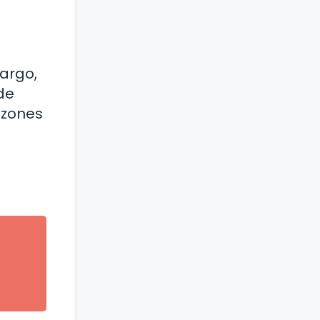
argo,
 de
azones