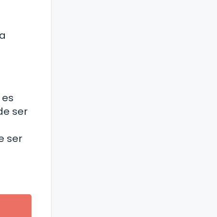
ra
 es
de ser
e ser