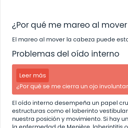
¿Por qué me mareo al mover
El mareo al mover la cabeza puede estar
Problemas del oído interno
Leer más
¿Por qué se me cierra un ojo involunt
El oído interno desempeña un papel cruc
estructuras como el laberinto vestibula
nuestra posición y movimiento. Si hay u
la enfermedad de Menière, laberintitis o