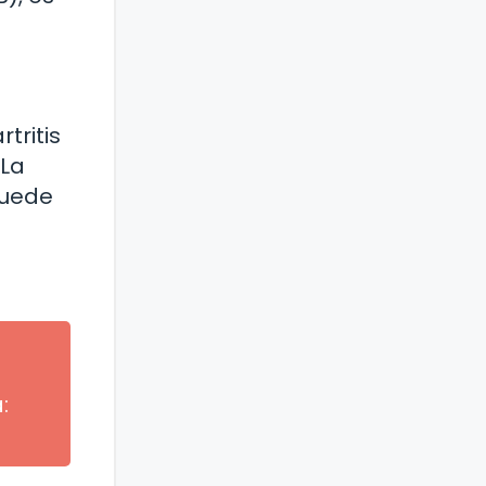
tritis
 La
puede
: