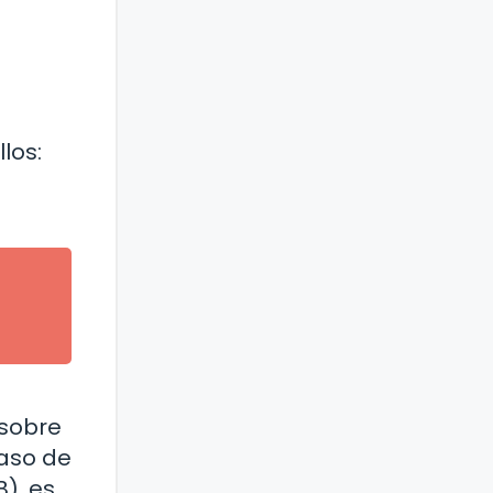
los:
 sobre
caso de
), es