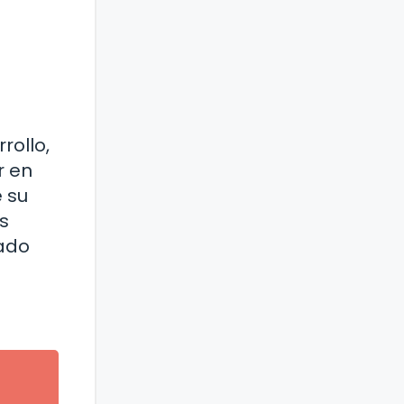
rollo,
r en
 su
s
uado