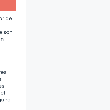
or de
e son
on
res
e
es
el
lguna