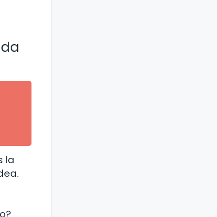
ida
 la
dea.
vo?