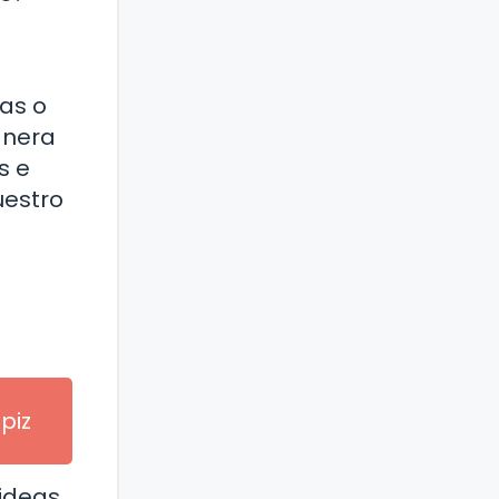
cas o
anera
s e
uestro
piz
ideas