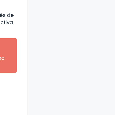
vés de
ctiva
po